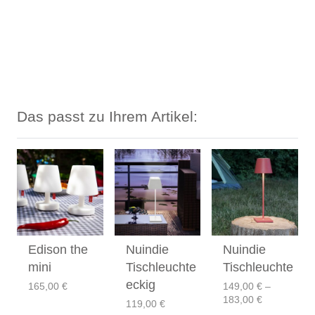
Das passt zu Ihrem Artikel:
Edison the
Nuindie
Nuindie
mini
Tischleuchte
Tischleuchte
eckig
165,00
€
149,00
€
–
Preisspann
183,00
€
119,00
€
149,00 €