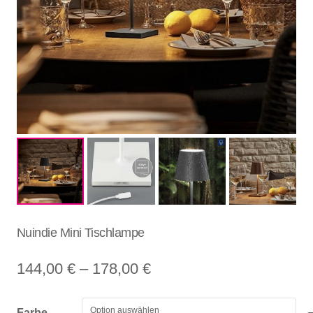
Nuindie Mini Tischlampe
Preisspanne:
144,00
€
–
178,00
€
144,00 €
bis
Farbe