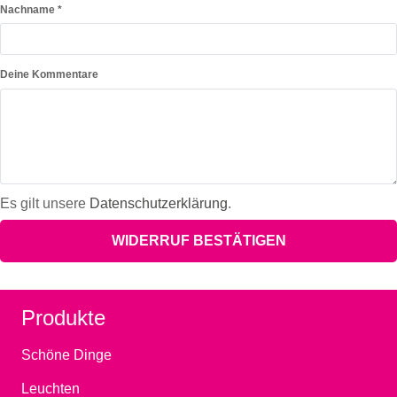
erforderlich
Nachname
*
Page URI *erforderlich
Deine Kommentare
Es gilt unsere
Datenschutzerklärung
.
WIDERRUF BESTÄTIGEN
Produkte
Schöne Dinge
Leuchten