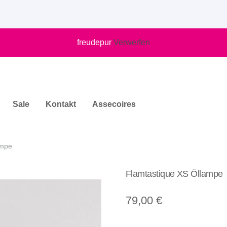
freudepur
Verwerfen
Sale
Kontakt
Assecoires
ampe
Flamtastique XS Öllampe
79,00
€