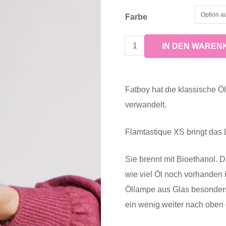
Farbe
Flamtastique
IN DEN WAREN
XS
Öllampe
Fatboy hat die klassische Ö
verwandelt.
Menge
Flamtastique XS bringt das 
Sie brennt mit Bioethanol. 
wie viel Öl noch vorhanden 
Öllampe aus Glas besonders 
ein wenig weiter nach oben