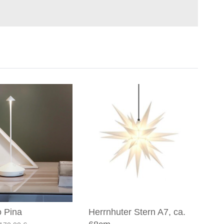
o Pina
Herrnhuter Stern A7, ca.
Ol