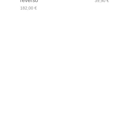
reverso
39,90
€
182,00
€