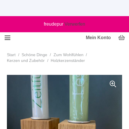
freudepur
Verwerfen
Mein Konto
Start
/
Schöne Dinge
/
Zum Wohlfühlen
/
Kerzen und Zubehör
/
Holzkerzenständer