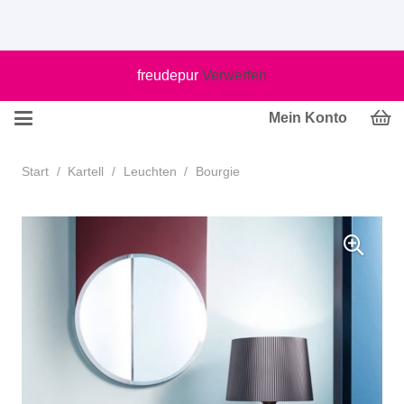
freudepur
Verwerfen
Mein Konto
Start
/
Kartell
/
Leuchten
/
Bourgie