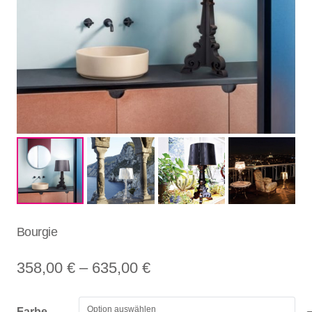
Bourgie
Preisspanne:
358,00
€
–
635,00
€
358,00 €
bis
Farbe