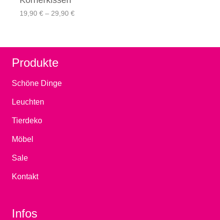
Körnerkissen
Preisspanne:
19,90
€
–
29,90
€
19,90 €
bis
29,90 €
Produkte
Schöne Dinge
Leuchten
Tierdeko
Möbel
Sale
Kontakt
Infos