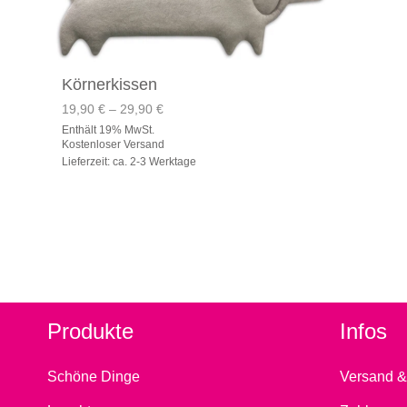
Körnerkissen
Preisspanne:
19,90
€
–
29,90
€
19,90 €
Enthält 19% MwSt.
bis
Kostenloser Versand
29,90 €
Lieferzeit: ca. 2-3 Werktage
Produkte
Infos
Schöne Dinge
Versand &