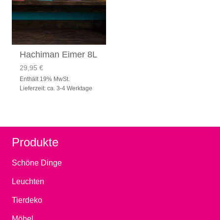
Hachiman Eimer 8L
29,95
€
Enthält 19% MwSt.
Lieferzeit: ca. 3-4 Werktage
Produkte
Schöne Dinge
Leuchten
Tierdeko
Möbel