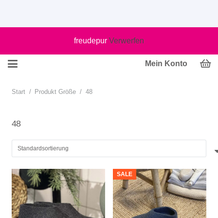
freudepur
Verwerfen
Mein Konto
Start
/
Produkt Größe
/
48
48
SALE