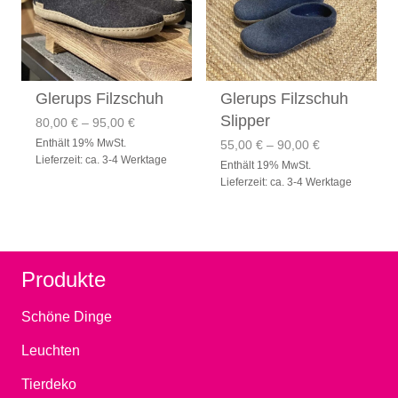
Glerups Filzschuh
Glerups Filzschuh
Slipper
Preisspanne:
80,00
€
–
95,00
€
80,00 €
Preisspanne:
Enthält 19% MwSt.
55,00
€
–
90,00
€
bis
55,00 €
Lieferzeit: ca. 3-4 Werktage
Enthält 19% MwSt.
95,00 €
bis
Lieferzeit: ca. 3-4 Werktage
90,00 €
Produkte
Schöne Dinge
Leuchten
Tierdeko